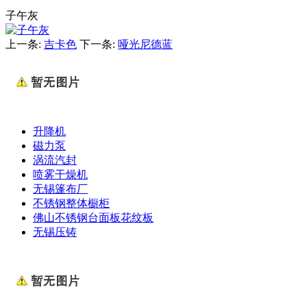
子午灰
上一条:
吉卡色
下一条:
哑光尼德蓝
升降机
磁力泵
涡流汽封
喷雾干燥机
无锡篷布厂
不锈钢整体橱柜
佛山不锈钢台面板花纹板
无锡压铸