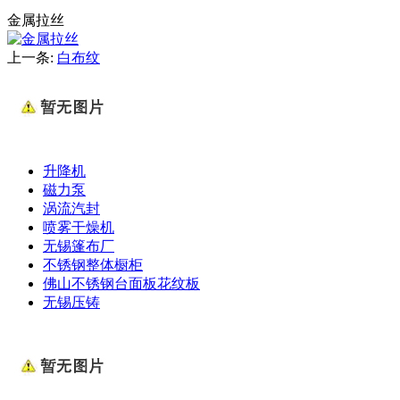
金属拉丝
上一条:
白布纹
升降机
磁力泵
涡流汽封
喷雾干燥机
无锡篷布厂
不锈钢整体橱柜
佛山不锈钢台面板花纹板
无锡压铸